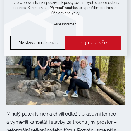
Tyto webové stránky používají k poskytování svých služeb soubory
ohlédnutí za naším společným
cookies. Kliknutím na "Přijmout" souhlasíte s použitím cookies za
setkáním
účelem analytiky.
Více informací
Nastavení cookies
Přijmout vše
Minulý pátek jsme na chvíli odložili pracovní tempo
a vyměnili kancelář i stavby za trochu jiný prostor –
neformální setkání našeho týmu. Pozvání jsme přijali