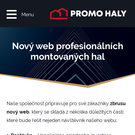
Menu
Nový web profesionálních
montovaných hal
Naše společnost připravuje pro své zákazníky
zbrusu
nový web
, který se skládá z několika důležitých částí,
které bude řešit nejeden návštěvník našeho webu: