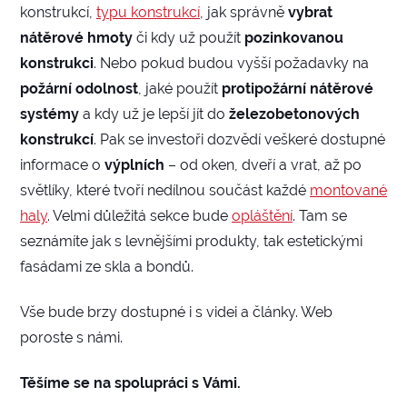
konstrukcí,
typu konstrukcí
, jak správně
vybrat
nátěrové hmoty
či kdy už použít
pozinkovanou
konstrukci
. Nebo pokud budou vyšší požadavky na
požární odolnost
, jaké použít
protipožární nátěrové
systémy
a kdy už je lepší jít do
železobetonových
konstrukcí
. Pak se investoři dozvědí veškeré dostupné
informace o
výplních
– od oken, dveří a vrat, až po
světlíky, které tvoří nedílnou součást každé
montované
haly
. Velmi důležitá sekce bude
opláštění
. Tam se
seznámíte jak s levnějšími produkty, tak estetickými
fasádami ze skla a bondů.
Vše bude brzy dostupné i s videi a články. Web
poroste s námi.
Těšíme se na spolupráci s Vámi.