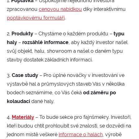
1.
Poptávka
– Uspokojíme nejednoho investora
zpracovanou
cenovou nabídkou
díky interaktivnímu
poptávkovému formuláři
.
2.
Produkty
– Chystáme o každém produktu –
typu
haly
–
rozsáhlé informace
, aby každý investor našel
svůj objekt, halu, showroom a našel o daném typu
stavby dostatek základních informací.
3.
Case study
– Pro úplné nováčky v investování ve
výstavbě hal a průmyslových staveb Vás v několika
bodech seznámíme, co Vás čeká
od záměru
po
kolaudaci
dané haly.
4.
Materiály
– To bude sekce pro fajnšmekry. Investoři,
kteří budou chtít prohloubit své znalosti, se dozvědí na
jednom místě veškeré
informace o halách
, výrobě