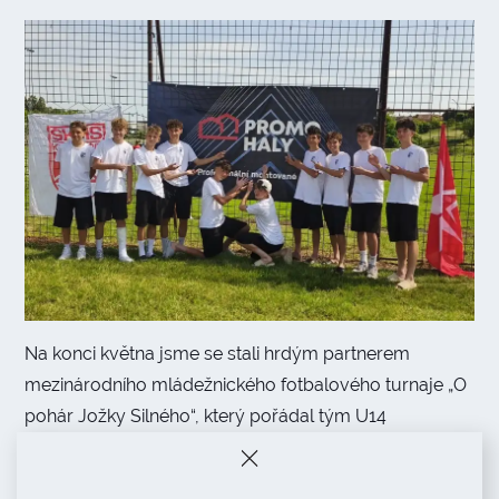
Na konci května jsme se stali hrdým partnerem
mezinárodního mládežnického fotbalového turnaje „O
pohár Jožky Silného“, který pořádal tým U14
fotbalového klubu SK Hanácká Slavia Kroměříž.
Za každou halou stojí silný tým –