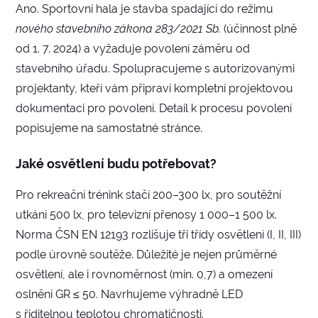
Ano. Sportovní hala je stavba spadající do režimu
nového stavebního zákona 283/2021 Sb.
(účinnost plně
od 1. 7. 2024) a vyžaduje povolení záměru od
stavebního úřadu. Spolupracujeme s autorizovanými
projektanty, kteří vám připraví kompletní projektovou
dokumentaci pro povolení. Detail k procesu povolení
popisujeme na samostatné stránce.
Jaké osvětlení budu potřebovat?
Pro rekreační trénink stačí 200–300 lx, pro soutěžní
utkání 500 lx, pro televizní přenosy 1 000–1 500 lx.
Norma ČSN EN 12193 rozlišuje tři třídy osvětlení (I, II, III)
podle úrovně soutěže. Důležité je nejen průměrné
osvětlení, ale i rovnoměrnost (min. 0,7) a omezení
oslnění GR ≤ 50. Navrhujeme výhradně LED
s řiditelnou teplotou chromatičnosti.