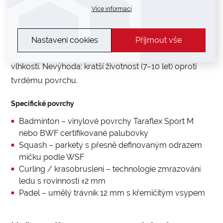
Koberce a textilní povrchy
Více informací
Tenisové haly (tenisový koberec) – středně rychlý
povrch, vhodný pro trénink i závodní hráče. Výhoda:
Nastavení cookies
Přijmout vše
nízká cena, jednoduchá výměna, odolnost vůči
vlhkosti. Nevýhoda: kratší životnost (7–10 let) oproti
tvrdému povrchu.
Specifické povrchy
Badminton – vinylové povrchy Taraflex Sport M
nebo BWF certifikované palubovky
Squash – parkety s přesně definovaným odrazem
míčku podle WSF
Curling / krasobruslení – technologie zmrazování
ledu s rovinností ±2 mm
Padel – umělý trávník 12 mm s křemičitým vsypem