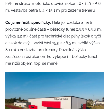
FVE na střeše, motorické otevírání oken 10× 1,13 × 5,6
m, vestavba patra 6,4 × 15,1 m pro zázemí trenérů.
Co jsme řešili specificky:
Hala je rozdělena na tři
provozně odlišné části – běžecký tunel (15,3 × 65,6 m,
výška 3,2 m), část pro technické disciplíny (skok o tyči
a skok daleký – vyšší část 15,9 × 48,5 m, světlá výška
8,1 m) a vestavba pro trenéry. Rozdílná výška
zastřešení řeší ekonomiku vytápění – běžecký tunel
má nižší objem, topí se méně.