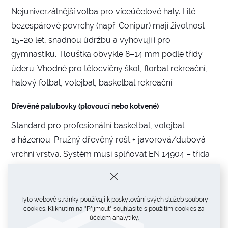
Nejuniverzálnější volba pro víceúčelové haly. Lité
bezespárové povrchy (např. Conipur) mají životnost
15–20 let, snadnou údržbu a vyhovují i pro
gymnastiku. Tloušťka obvykle 8–14 mm podle třídy
úderu. Vhodné pro tělocvičny škol, florbal rekreační,
halový fotbal, volejbal, basketbal rekreační.
Dřevěné palubovky (plovoucí nebo kotvené)
Standard pro profesionální basketbal, volejbal
a házenou. Pružný dřevěný rošt + javorová/dubová
vrchní vrstva. Systém musí splňovat EN 14904 – třída
pružnosti (area elastic / point elastic) se volí dle
sportu. U multifunkčních arén preferujeme
demontovatelné systémy (Junckers Unobat, Gerflor
Tyto webové stránky používají k poskytování svých služeb soubory
cookies. Kliknutím na "Přijmout" souhlasíte s použitím cookies za
Taraflex Board).
účelem analytiky.