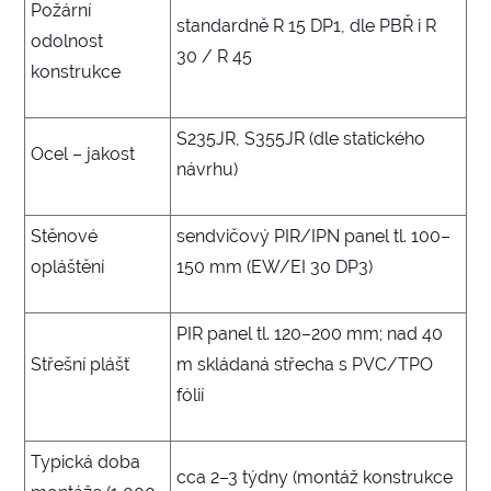
Požární
standardně R 15 DP1, dle PBŘ i R
odolnost
30 / R 45
konstrukce
S235JR, S355JR (dle statického
Ocel – jakost
návrhu)
Stěnové
sendvičový PIR/IPN panel tl. 100–
opláštění
150 mm (EW/EI 30 DP3)
PIR panel tl. 120–200 mm; nad 40
Střešní plášť
m skládaná střecha s PVC/TPO
fólií
Typická doba
cca 2–3 týdny (montáž konstrukce