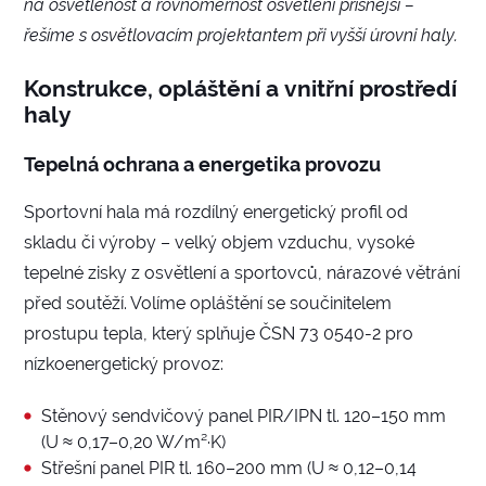
na osvětlenost a rovnoměrnost osvětlení přísnější –
řešíme s osvětlovacím projektantem při vyšší úrovni haly.
Konstrukce, opláštění a vnitřní prostředí
haly
Tepelná ochrana a energetika provozu
Sportovní hala má rozdílný energetický profil od
skladu či výroby – velký objem vzduchu, vysoké
tepelné zisky z osvětlení a sportovců, nárazové větrání
před soutěží. Volíme opláštění se součinitelem
prostupu tepla, který splňuje ČSN 73 0540-2 pro
nízkoenergetický provoz:
Stěnový sendvičový panel PIR/IPN tl. 120–150 mm
(U ≈ 0,17–0,20 W/m²·K)
Střešní panel PIR tl. 160–200 mm (U ≈ 0,12–0,14