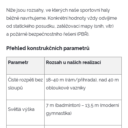
Níže jsou rozsahy, ve kterých naše sportovní haly
běžně navrhujeme. Konkrétní hodnoty vždy odvíjíme
od statického posudku, zatěžovací mapy (sníh, vítr)
a požárně bezpečnostního řešení (PBŘ).
Přehled konstrukčních parametrů
Parametr
Rozsah u našich realizací
Čisté rozpětí bez
18–40 m (rám/příhrada), nad 40 m
sloupů
obloukové vazníky
7 m (badminton) – 13,5 m (moderní
Světlá výška
gymnastika)