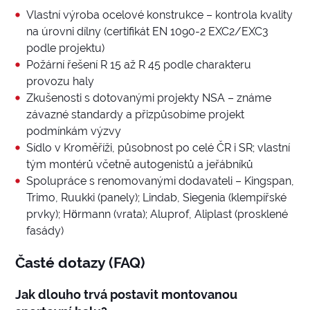
Vlastní výroba ocelové konstrukce – kontrola kvality
na úrovni dílny (certifikát EN 1090-2 EXC2/EXC3
podle projektu)
Požární řešení R 15 až R 45 podle charakteru
provozu haly
Zkušenosti s dotovanými projekty NSA – známe
závazné standardy a přizpůsobíme projekt
podmínkám výzvy
Sídlo v Kroměříži, působnost po celé ČR i SR; vlastní
tým montérů včetně autogenistů a jeřábníků
Spolupráce s renomovanými dodavateli – Kingspan,
Trimo, Ruukki (panely); Lindab, Siegenia (klempířské
prvky); Hörmann (vrata); Aluprof, Aliplast (prosklené
fasády)
Časté dotazy (FAQ)
Jak dlouho trvá postavit montovanou