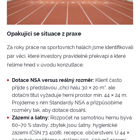
Opakující se situace z praxe
Za roky práce na sportovních halách jsme identifikovali
pár věcí, které investory pravidelně překvapí a které
řešíme hned v úvodu konzultace:
Dotace NSA versus reálný rozměr:
Klient často
přijde s představou „chci halu 30 × 20 m", ale
dotační titul vyžaduje herní prostor min. 44 × 24 m.
Projdeme s ním Standardy NSA a přizpůsobíme
rozměry tak, aby dotace dosáhl.
Zázemí a šatny:
Rozpočet na samotnou hernu bývá
60–70 % stavby, zbytek jsou šatny, hygienické
zázemí (ČSN 73 4108), recepce, občerstvení. U 44 ×