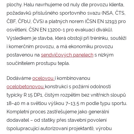
plochy. Halu navrhujeme od nuly dle provozu klienta,
požadavků příslušného sportovního svazu (NSA, ČTS,
ČBF, ČFbU, ČVS) a platných norem (ČSN EN 12193 pro
osvětlení, ČSN EN 13200-1 pro evakuaci diváků).
Výsledkem je stavba, která obstojí při tréninku, soutěži
i komerčním provozu, a má ekonomiku provozu
postavenou na
sendvičových panelech
s nízkým
součinitelem prostupu tepla.
Dodáváme
ocelovou
i kombinovanou
ocelobetonovou
konstrukci s požární odolností
typicky R 15 DP1, čistým rozpětím bez vnitřních sloupů
18–40 m a světlou výškou 7–13,5 m podle typu sportu.
Kompletní proces zastřešujeme jako generální
dodavatel – od statiky přes stavební povolení
(spolupracující autorizovaní projektanti), výrobu