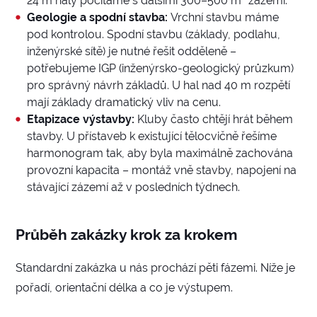
24 m haly počítáme s dalšími 300–500 m² zázemí.
Geologie a spodní stavba:
Vrchní stavbu máme
pod kontrolou. Spodní stavbu (základy, podlahu,
inženýrské sítě) je nutné řešit odděleně –
potřebujeme IGP (inženýrsko-geologický průzkum)
pro správný návrh základů. U hal nad 40 m rozpětí
mají základy dramatický vliv na cenu.
Etapizace výstavby:
Kluby často chtějí hrát během
stavby. U přístaveb k existující tělocvičně řešíme
harmonogram tak, aby byla maximálně zachována
provozní kapacita – montáž vně stavby, napojení na
stávající zázemí až v posledních týdnech.
Průběh zakázky krok za krokem
Standardní zakázka u nás prochází pěti fázemi. Níže je
pořadí, orientační délka a co je výstupem.