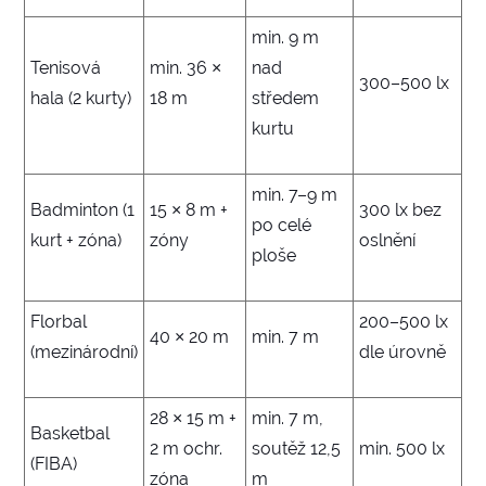
min. 9 m
Tenisová
min. 36 ×
nad
300–500 lx
hala (2 kurty)
18 m
středem
kurtu
min. 7–9 m
Badminton (1
15 × 8 m +
300 lx bez
po celé
kurt + zóna)
zóny
oslnění
ploše
Florbal
200–500 lx
40 × 20 m
min. 7 m
(mezinárodní)
dle úrovně
28 × 15 m +
min. 7 m,
Basketbal
2 m ochr.
soutěž 12,5
min. 500 lx
(FIBA)
zóna
m