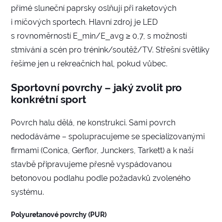
přímé sluneční paprsky oslňují při raketových
i míčových sportech. Hlavní zdroj je LED
s rovnoměrností E_min/E_avg ≥ 0,7, s možností
stmívání a scén pro trénink/soutěž/TV. Střešní světlíky
řešíme jen u rekreačních hal, pokud vůbec.
Sportovní povrchy – jaký zvolit pro
konkrétní sport
Povrch halu dělá, ne konstrukci. Sami povrch
nedodáváme – spolupracujeme se specializovanými
firmami (Conica, Gerflor, Junckers, Tarkett) a k naší
stavbě připravujeme přesně vyspádovanou
betonovou podlahu podle požadavků zvoleného
systému.
Polyuretanové povrchy (PUR)