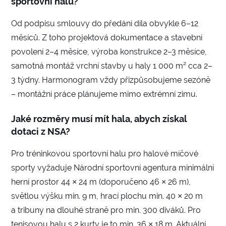
sportovní halu?
Od podpisu smlouvy do předání díla obvykle 6–12
měsíců. Z toho projektová dokumentace a stavební
povolení 2–4 měsíce, výroba konstrukce 2–3 měsíce,
samotná montáž vrchní stavby u haly 1 000 m² cca 2–
3 týdny. Harmonogram vždy přizpůsobujeme sezóně
– montážní práce plánujeme mimo extrémní zimu.
Jaké rozměry musí mít hala, abych získal
dotaci z NSA?
Pro tréninkovou sportovní halu pro halové míčové
sporty vyžaduje Národní sportovní agentura minimální
herní prostor 44 × 24 m (doporučeno 46 × 26 m),
světlou výšku min. 9 m, hrací plochu min. 40 × 20 m
a tribuny na dlouhé straně pro min. 300 diváků. Pro
tenisovou halu s 2 kurty je to min. 36 × 18 m. Aktuální