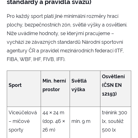
standardy a pravidla svazů)
Pro každý sport platí jiné minimální rozměry hrací
plochy, bezpečnostních zón, světlé výšky a osvětlení.
Níže uvádíme hodnoty, se kterými pracujeme –
vychází ze závazných standardů Národní sportovní
agentury ČR a pravidel mezinárodních federací (ITF,
FIBA, WBF, IHF, FIVB, IFF).
Osvětlení
Min. herní
Světlá
Sport
(ČSN EN
prostor
výška
12193)
Víceúčelová
44 × 24 m
trénink 300
– míčové
(dop. 46 ×
min. 9 m
lx, soutěž
sporty
26 m)
500 lx