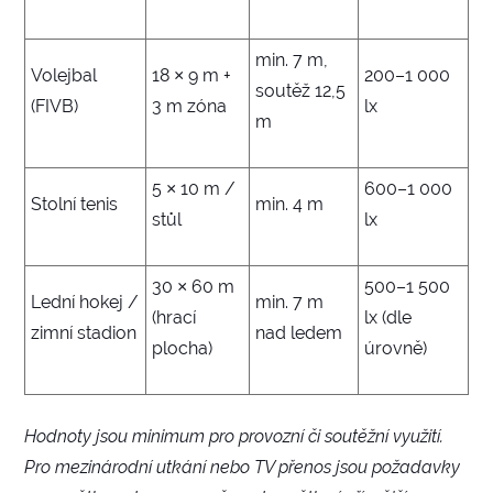
min. 7 m,
Volejbal
18 × 9 m +
200–1 000
soutěž 12,5
(FIVB)
3 m zóna
lx
m
5 × 10 m /
600–1 000
Stolní tenis
min. 4 m
stůl
lx
30 × 60 m
500–1 500
Lední hokej /
min. 7 m
(hrací
lx (dle
zimní stadion
nad ledem
plocha)
úrovně)
Hodnoty jsou minimum pro provozní či soutěžní využití.
Pro mezinárodní utkání nebo TV přenos jsou požadavky