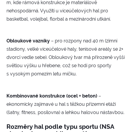
m, kde rámová konstrukce je materiálově
nehospodárná. Využití u víceúčelových hal pro
basketbal, volejbal, florbal a mezinárodní utkání.
Obloukové vazníky
– pro rozpony nad 40 m (zimní
stadiony, velké víceúčelové haly, tenisové areály se 2+
dvorci vedle sebe). Obloukový tvar má přirozeně vyšší
světlou výšku u hřebene, což se hodí pro sporty
s vysokým pomezím letu míčku.
Kombinované konstrukce (ocel + beton)
–
ekonomicky zajímavé u hal s těžkou přízemní etáží
(šatny, fitness, posilovna) a lehkou halovou nástavbou.
Rozměry hal podle typu sportu (NSA