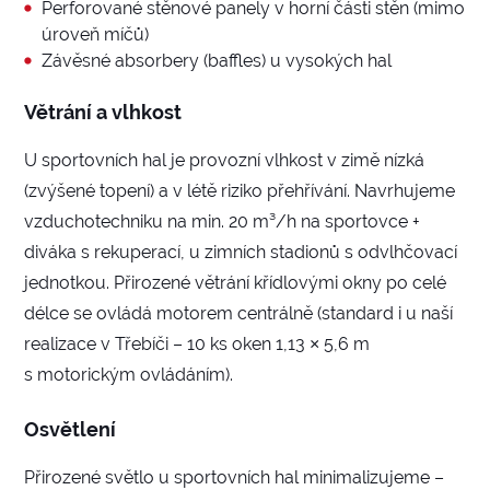
Perforované stěnové panely v horní části stěn (mimo
úroveň míčů)
Závěsné absorbery (baffles) u vysokých hal
Větrání a vlhkost
U sportovních hal je provozní vlhkost v zimě nízká
(zvýšené topení) a v létě riziko přehřívání. Navrhujeme
vzduchotechniku na min. 20 m³/h na sportovce +
diváka s rekuperací, u zimních stadionů s odvlhčovací
jednotkou. Přirozené větrání křídlovými okny po celé
délce se ovládá motorem centrálně (standard i u naší
realizace v Třebíči – 10 ks oken 1,13 × 5,6 m
s motorickým ovládáním).
Osvětlení
Přirozené světlo u sportovních hal minimalizujeme –