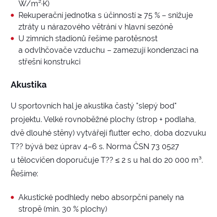
W/m²·K)
Rekuperační jednotka s účinností ≥ 75 % – snižuje
ztráty u nárazového větrání v hlavní sezóně
U zimních stadionů řešíme parotěsnost
a odvlhčovače vzduchu – zamezují kondenzaci na
střešní konstrukci
Akustika
U sportovních hal je akustika častý "slepý bod"
projektu. Velké rovnoběžné plochy (strop + podlaha,
dvě dlouhé stěny) vytvářejí flutter echo, doba dozvuku
T?? bývá bez úprav 4–6 s. Norma ČSN 73 0527
u tělocvičen doporučuje T?? ≤ 2 s u hal do 20 000 m³.
Řešíme:
Akustické podhledy nebo absorpční panely na
stropě (min. 30 % plochy)