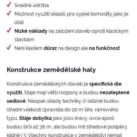
Snadná údržba
Možnost využití skladů pro sypké komodity jako je
obilí
Nízké náklady
na založení staveb oproti klasickým
stavbám
Není kladem
důraz
na design ale
na funkčnost
Konstrukce zemědělské haly
Konstrukce zemědělských staveb je
specifická
dle
využití
. Stáje mají větší rozpony a budou
nezateplené
sedlové
. Naopak sklady techniky či sklizně budou
střední velikosti zpravidla do 20 m šíře, rámového
typu.
Stáje dobytka
jako jsou krávy, ovce apod.
budou širší až 36 m, ale budou mít středové podpěry,
klidně i 3. Všechny konstrukce v zemědělství nemají