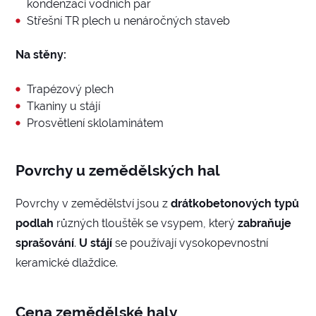
kondenzaci vodních par
Střešní TR plech u nenáročných staveb
Na stěny:
Trapézový plech
Tkaniny u stájí
Prosvětlení sklolaminátem
Povrchy u zemědělských hal
Povrchy v zemědělství jsou z
drátkobetonových typů
podlah
různých tlouštěk se vsypem, který
zabraňuje
sprašování
.
U stájí
se používají vysokopevnostní
keramické dlaždice.
Cena zemědělské haly