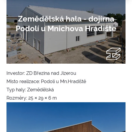
Zemědělská hala - dojírna
Podolí u Mnichova Hradiště
Investor: ZD Březina nad Jizerou
Místo realizace: Podolí u Mn.Hradiště
Typ haly: Zemědělská
Rozměry: 25 × 29 × 6 m