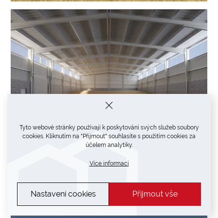
Tyto webové stránky používají k poskytování svých služeb soubory
cookies. Kliknutím na "Přijmout" souhlasíte s použitím cookies za
účelem analytiky.
Reference zemědělských hal
Více informací
Nastavení cookies
Přijmout vše