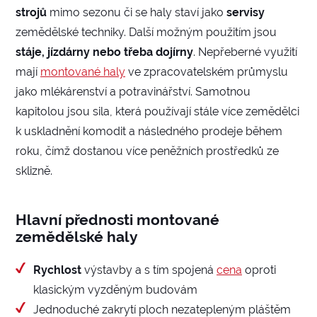
strojů
mimo sezonu či se haly staví jako
servisy
zemědělské techniky. Další možným použitím jsou
stáje, jízdárny nebo třeba dojírny
. Nepřeberné využití
mají
montované haly
ve zpracovatelském průmyslu
jako mlékárenství a potravinářství. Samotnou
kapitolou jsou sila, která používají stále více zemědělci
k uskladnění komodit a následného prodeje během
roku, čímž dostanou více peněžních prostředků ze
sklizně.
Hlavní přednosti montované
zemědělské haly
Rychlost
výstavby a s tím spojená
cena
oproti
klasickým vyzděným budovám
Jednoduché zakrytí ploch nezatepleným pláštěm