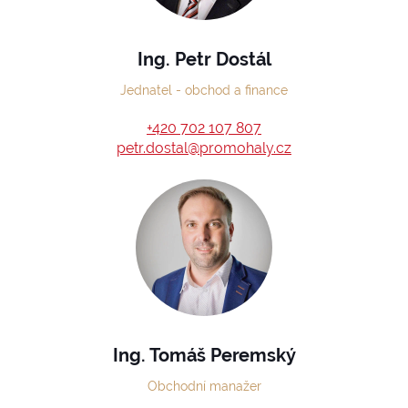
Ing. Petr Dostál
Jednatel - obchod a finance
+420 702 107 807
petr.dostal@promohaly.cz
Ing. Tomáš Peremský
Obchodní manažer