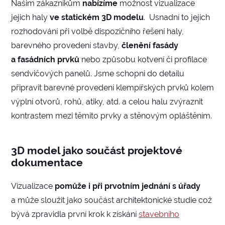
Našim zákazníkům
nabízíme
možnost vizualizace
jejich haly
ve statickém 3D modelu
. Usnadní to jejich
rozhodování při volbě dispozičního řešení haly,
barevného provedení stavby,
členění fasády
a fasádních prvků
nebo způsobu kotvení či profilace
sendvičových panelů. Jsme schopni do detailu
připravit barevné provedení klempířských prvků kolem
výplní otvorů, rohů, atiky, atd. a celou halu zvýraznit
kontrastem mezi těmito prvky a stěnovým opláštěním.
3D model jako součást projektové
dokumentace
Vizualizace
pomůže i při prvotním jednání s úřady
a může sloužit jako součást architektonické studie což
bývá zpravidla první krok k získání
stavebního