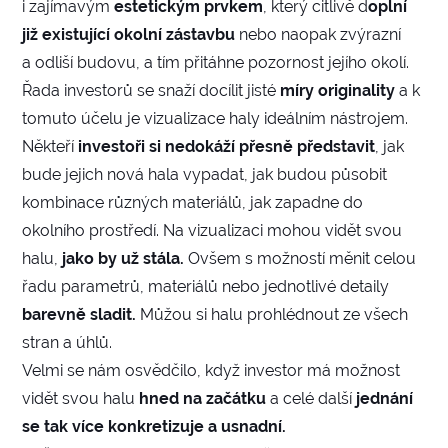
i zajímavým
estetickým prvkem
, který citlivě d
oplní
již existující okolní zástavbu
nebo naopak zvýrazní
a odliší budovu, a tím přitáhne pozornost jejího okolí.
Řada investorů se snaží docílit jisté
míry originality
a k
tomuto účelu je vizualizace haly ideálním nástrojem.
Někteří
investoři si nedokáží přesně představit
, jak
bude jejich nová hala vypadat, jak budou působit
kombinace různých materiálů, jak zapadne do
okolního prostředí. Na vizualizaci mohou vidět svou
halu,
jako by už stála.
Ovšem s možností měnit celou
řadu parametrů, materiálů nebo jednotlivé detaily
barevně sladit.
Můžou si halu prohlédnout ze všech
stran a úhlů.
Velmi se nám osvědčilo, když investor má možnost
vidět svou halu
hned na začátku
a celé další
jednání
se tak více konkretizuje a usnadní.