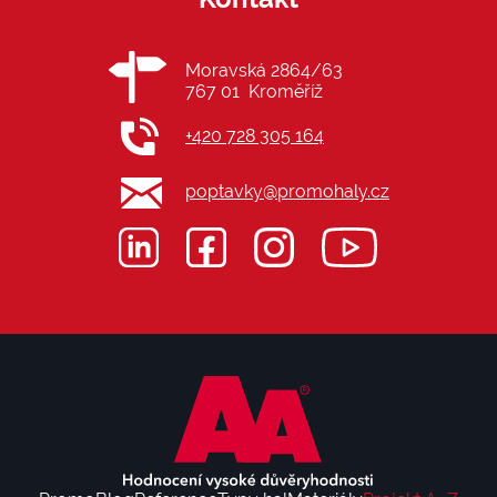
Moravská 2864/63
767 01 Kroměříž
+420 728 305 164
poptavky@promohaly.cz