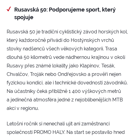
Rusavská 50: Podporujeme sport, který
spojuje
Rusavská 50 je tradiční cyklistický závod horských kol,
který každoročně přivádí do Hostýnských vrchů
stovky nadšenců všech věkových kategorií. Trasa
dlouhá 50 kilometrů vede nádhernou krajinou v okolí
Rusavy přes známé lokality jako Klapinov, Tesák,
Chvalčov, Troják nebo Ondřejovsko a prověří nejen
fyzickou kondici, ale i technické dovednosti závodníků.
Na účastníky čeká přibližně 1 400 výškových metrů
a jedinečná atmosféra jedné z nejoblíbenějších MTB
akcí v regionu.
Letošní ročník si nenechali ujít ani zaměstnanci
společnosti PROMO HALY. Na start se postavilo hned