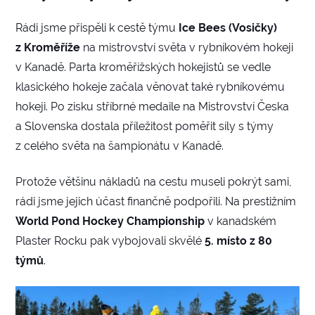
Rádi jsme přispěli k cestě týmu
Ice Bees (Vosičky)
z Kroměříže
na mistrovství světa v rybníkovém hokeji
v Kanadě. Parta kroměřížských hokejistů se vedle
klasického hokeje začala věnovat také rybníkovému
hokeji. Po zisku stříbrné medaile na Mistrovství Česka
a Slovenska dostala příležitost poměřit síly s týmy
z celého světa na šampionátu v Kanadě.
Protože většinu nákladů na cestu museli pokrýt sami,
rádi jsme jejich účast finančně podpořili. Na prestižním
World Pond Hockey Championship
v kanadském
Plaster Rocku pak vybojovali skvělé
5. místo z 80
týmů
.