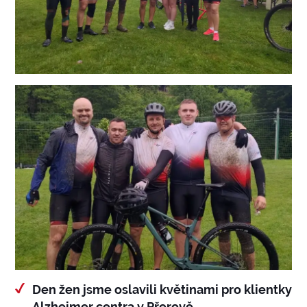
Den žen jsme oslavili květinami pro klientky
Alzheimer centra v Přerově