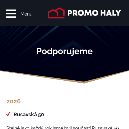
Menu
Podporujeme
2026
Rusavská 50
Stejně jako každý rok jsme byli součástí Rusavské 50