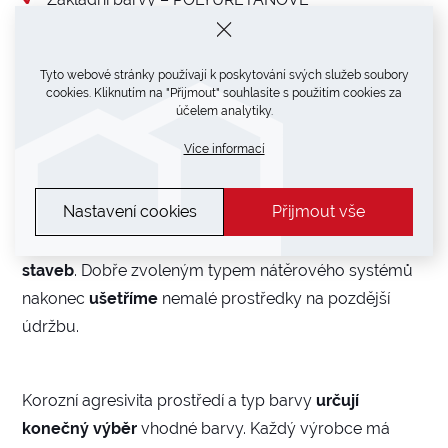
Vrchní emaily – SYNTETICKÉ
Vrchní emaily – POLYURETANOVÉ
Tyto webové stránky používají k poskytování svých služeb soubory
cookies. Kliknutím na "Přijmout" souhlasíte s použitím cookies za
účelem analytiky.
Typ
nátěrového systému,
vrstva
,
stupeň korozního
Více informací
prostřední
a další kritéria ovlivňují
finální
cenu
samotné
montované haly
. Je mnoho
Nastavení cookies
Přijmout vše
aspektů ovlivňujících
cenu
díla, ale kvalitní protikorozní
ochrana dává halám základ
dlouhé životnosti těchto
staveb
. Dobře zvoleným typem nátěrového systémů
nakonec
ušetříme
nemalé prostředky na pozdější
údržbu.
Korozní agresivita prostředí a typ barvy
určují
konečný výběr
vhodné barvy. Každý výrobce má