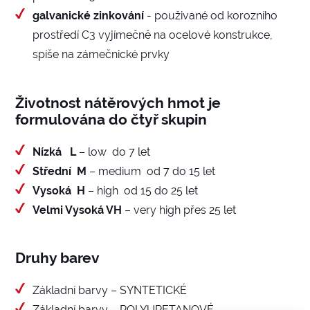
galvanické zinkování
- použivané od korozního
prostředí C3 vyjímečně na ocelové konstrukce,
spíše na zámečnické prvky
Životnost nátěrových hmot je
formulována do čtyř skupin
Nízká L
– low do 7 let
Střední M
– medium od 7 do 15 let
Vysoká H
– high od 15 do 25 let
Velmi Vysoká VH
– very high přes 25 let
Druhy barev
Základní barvy – SYNTETICKÉ
Základní barvy – POLYURETANOVÉ