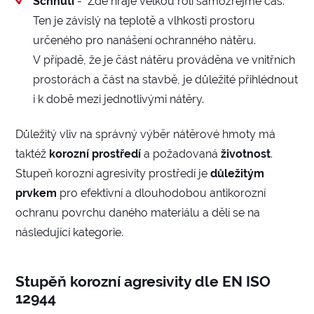
Schnutí
- Zde hraje velkou roli samozřejmě čas.
Ten je závislý na teplotě a vlhkosti prostoru
určeného pro nanášení ochranného nátěru.
V případě, že je část nátěru prováděna ve vnitřních
prostorách a část na stavbě, je důležité přihlédnout
i k době mezi jednotlivými nátěry.
Důležitý vliv na správný výběr nátěrové hmoty má
taktéž
korozní prostředí
a požadovaná
životnost
.
Stupeň korozní agresivity prostředí je
důležitým
prvkem
pro efektivní a dlouhodobou antikorozní
ochranu povrchu daného materiálu a dělí se na
následující kategorie.
Stupěň korozní agresivity dle EN ISO
12944