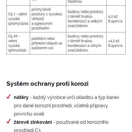
hladinou.
průmyslové
budovy nebo prostory
C5-I - velmi
prostory s vysokou
s téměř trvalou
4,2 až
vysoká
vlhkostí
kondenzací a velkým
8,4µm/a
(průmyslová
a agresivním
znečištěním.
prostředím
C5-M -
budovy nebo prostory
pobřežní nebo
velmi
s téměř trvalou
>4,2 až
příbřežní oblasti se
vysoká
kondenzací a silným
8,4µm/a
zatížením sol
(přímořská)
znečištěním.
Systém ochrany proti korozi
nátěry
- každý výrobce určí skladbu a typ barev
pro dané korozní prostředí, včetně přípravy
povrchu oceli
žárově zinkování
- použivané od korozního
prostředí C3