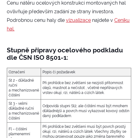
Cenu nátěru ocelových konstrukcí montovaných hal
ovlivňuje především zadání ze strany investora.
Podrobnou cenu haly dle
vizualizace
najdete v
Ceníku
hal.
Stupně přípravy ocelového podkladu
dle ČSN ISO 8501-1:
Označení
Popis či požadavek
St 2 - důkladné
Při prohlídce bez zvětšení se nezjistí přítomnost
ruční
olejů, mastnot a nečistot , včetně nepřilnavých
a mechanizované
vrstev okují, rzi, nátěrů a cizích látek.
čištění
St 3 - velmi
Odpovídá stupni St2, ale čištění musí být mnohem
důkladné ruční
důkladnější a povrch musí vykazovat kovový odstín
a mechanizované
daný podkladem.
čištění
Při prohlídce bez zvětšení musí být povrch prostý
Fl – čištění
okují, rzi, nátěrů a cizích látek. Všechny zbytky se
plamenemní
mohou projevovat pouze jako změna barevného