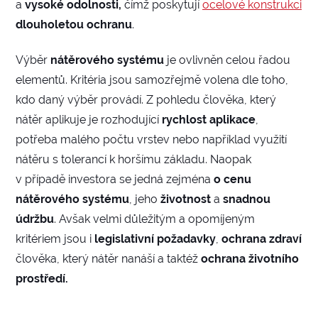
a
vysoké odolnosti,
čímž poskytují
ocelové konstrukci
dlouholetou ochranu
.
Výběr
nátěrového systému
je ovlivněn celou řadou
elementů. Kritéria jsou samozřejmě volena dle toho,
kdo daný výběr provádí. Z pohledu člověka, který
nátěr aplikuje je rozhodující
rychlost aplikace
,
potřeba malého počtu vrstev nebo například využití
nátěru s tolerancí k horšímu základu. Naopak
v případě investora se jedná zejména
o cenu
nátěrového systému
, jeho
životnost
a
snadnou
údržbu
. Avšak velmi důležitým a opomíjeným
kritériem jsou i
legislativní požadavky
,
ochrana zdraví
člověka, který nátěr nanáší a taktéž
ochrana životního
prostředí.