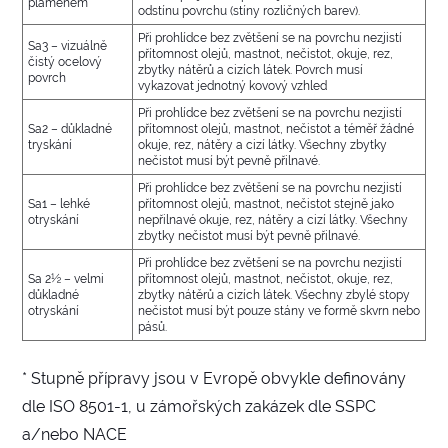
plamenem
odstínu povrchu (stíny rozličných barev).
Při prohlídce bez zvětšení se na povrchu nezjistí
Sa3 – vizuálně
přítomnost olejů, mastnot, nečistot, okuje, rez,
čistý ocelový
zbytky nátěrů a cizích látek. Povrch musí
povrch
vykazovat jednotný kovový vzhled
Při prohlídce bez zvětšení se na povrchu nezjistí
Sa2 – důkladné
přítomnost olejů, mastnot, nečistot a téměř žádné
tryskání
okuje, rez, nátěry a cizí látky. Všechny zbytky
nečistot musí být pevně přilnavé.
Při prohlídce bez zvětšení se na povrchu nezjistí
Sa1 – lehké
přítomnost olejů, mastnot, nečistot stejně jako
otryskání
nepřilnavé okuje, rez, nátěry a cizí látky. Všechny
zbytky nečistot musí být pevně přilnavé.
Při prohlídce bez zvětšení se na povrchu nezjistí
Sa 2½ – velmi
přítomnost olejů, mastnot, nečistot, okuje, rez,
důkladné
zbytky nátěrů a cizích látek. Všechny zbylé stopy
otryskání
nečistot musí být pouze stány ve formě skvrn nebo
pásů.
* Stupně přípravy jsou v Evropě obvykle definovány
dle ISO 8501-1, u zámořských zakázek dle SSPC
a/nebo NACE