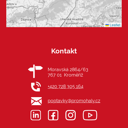
Leaflet
Kontakt
Moravská 2864/63
767 01 Kroměříž
+420 728 305 164
poptavky@promohaly.cz