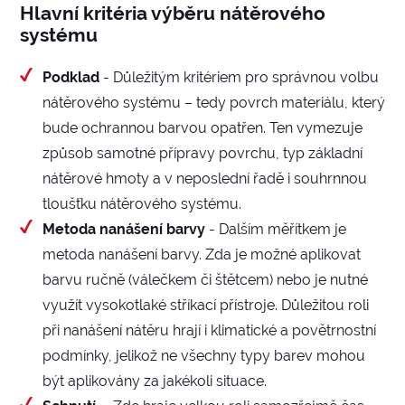
Hlavní kritéria výběru nátěrového
systému
Podklad
- Důležitým kritériem pro správnou volbu
nátěrového systému – tedy povrch materiálu, který
bude ochrannou barvou opatřen. Ten vymezuje
způsob samotné přípravy povrchu, typ základní
nátěrové hmoty a v neposlední řadě i souhrnnou
tloušťku nátěrového systému.
Metoda nanášení barvy
- Dalším měřítkem je
metoda nanášení barvy. Zda je možné aplikovat
barvu ručně (válečkem či štětcem) nebo je nutné
využít vysokotlaké stříkací přístroje. Důležitou roli
při nanášení nátěru hrají i klimatické a povětrnostní
podmínky, jelikož ne všechny typy barev mohou
být aplikovány za jakékoli situace.