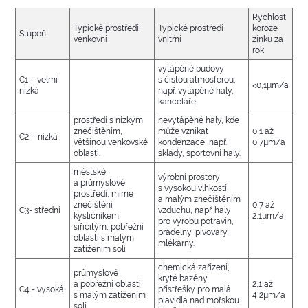
Rychlost
Typické prostředí
Typické prostředí
koroze
Stupeň
venkovní
vnitřní
zinku za
rok
vytápěné budovy
C1 – velmi
s čistou atmosférou,
<0,1µm/a
nízká
např. vytápěné haly,
kanceláře,
prostředí s nízkým
nevytápěné haly, kde
znečištěním,
může vznikat
0,1 až
C2 – nízká
většinou venkovské
kondenzace, např.
0,7µm/a
oblasti.
sklady, sportovní haly.
městské
výrobní prostory
a průmyslové
s vysokou vlhkostí
prostředí, mírné
a malým znečištěním
znečištění
0,7 až
C3- střední
vzduchu, např. haly
kysličníkem
2,1µm/a
pro výrobu potravin,
siřičitým, pobřežní
prádelny, pivovary,
oblasti s malým
mlékárny.
zatížením solí
chemická zařízení,
průmyslové
kryté bazény,
a pobřežní oblasti
2,1 až
C4 - vysoká
přístřešky pro malá
s malým zatížením
4,2µm/a
plavidla nad mořskou
solí