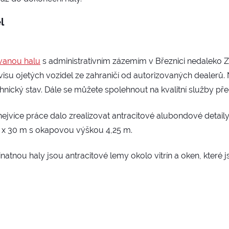
l
anou halu
s administrativním zázemím v Březnici nedaleko 
isu ojetých vozidel ze zahraničí od autorizovaných dealerů. N
nický stav. Dále se můžete spolehnout na kvalitní služby před
ejvíce práce dalo zrealizovat antracitové alubondové detaily.
 15 x 30 m s okapovou výškou 4,25 m.
natnou haly jsou antracitové lemy okolo vitrín a oken, které