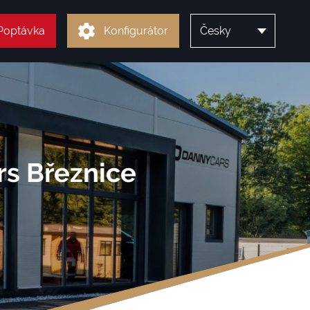
Poptávka
Konfigurátor
Česky
rs Březnice