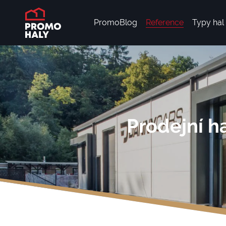
PromoBlog
Reference
Typy hal
Prodejní h