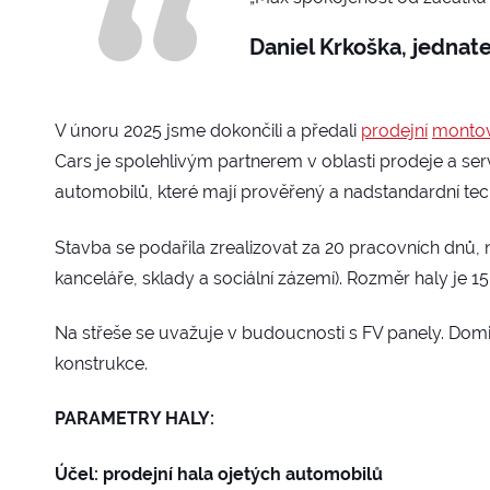
Daniel Krkoška, jednate
V únoru 2025 jsme dokončili a předali
prodejní
montov
Cars je spolehlivým partnerem v oblasti prodeje a serv
automobilů, které mají prověřený a nadstandardní tech
Stavba se podařila zrealizovat za 20 pracovních dnů, n
kanceláře, sklady a sociální zázemí). Rozměr haly je
Na střeše se uvažuje v budoucnosti s FV panely. Domi
konstrukce.
PARAMETRY HALY:
Účel: prodejní hala ojetých automobilů