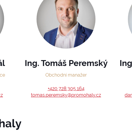
ál
Ing. Tomáš Peremský
Ing
nce
Obchodní manažer
+420 728 305 164
cz
tomas.peremsky@promohaly.cz
dan
haly