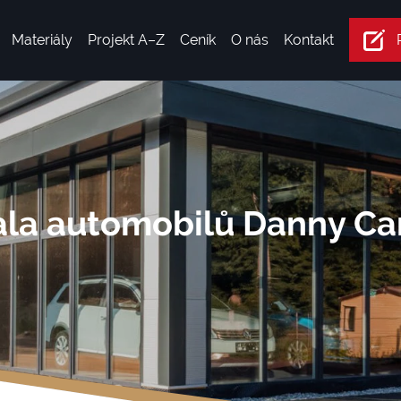
Materiály
Projekt A–Z
Ceník
O nás
Kontakt
ala automobilů Danny Ca