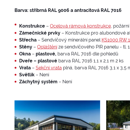
Barva:
stříbrná RAL 9006 a
antracitová RAL 7016
Konstrukce
–
O
celová rámová konstrukce
, požárn
Zámečnické prvky
– Konstrukce pro alubondové at
Střecha
– Sendvičový minerální panel
KS1000 RW 
Stěny
–
Opláštění
ze sendvičového PIR panelu - tl. 
Okna
–
plastové,
barva RAL 7016 dle pohledů
Dveře – plastové
barva RAL 7016 1,1 x 2,1 m 2 ks
Vrata
–
Sekční vrata
plná, barva RAL 7016 3,1 x 3,5 
Světlík
– Není
Záchytný systém
– Není