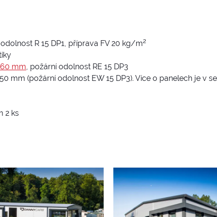
2
í odolnost R 15 DP1, příprava FV 20 kg/m
iky
160 mm
, požární odolnost RE 15 DP3
150 mm (požární odolnost EW 15 DP3). Více o panelech je v s
m 2 ks