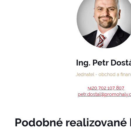
Ing. Petr Dost
Jednatel - obchod a fina
+420 702 107 807
petr.dostal@promohaly.
Podobné realizované 