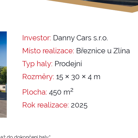
Investor:
Danny Cars s.r.o.
Místo realizace:
Březnice u Zlína
Typ haly:
Prodejní
Rozměry:
15 × 30 × 4 m
2
Plocha:
450 m
Rok realizace:
2025
až do dokončení haly.“