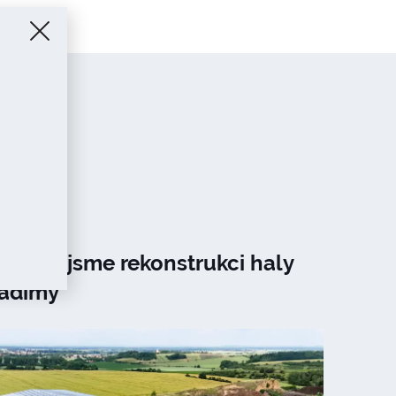
ončili jsme rekonstrukci haly
Radimy