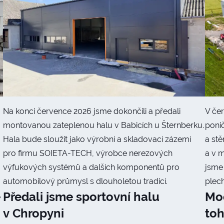
Na konci července 2026 jsme dokončili a předali
V če
montovanou zateplenou halu v Babicích u Šternberku.
ponič
Hala bude sloužit jako výrobní a skladovací zázemí
a stě
pro firmu SOIETA-TECH, výrobce nerezových
a v 
výfukových systémů a dalších komponentů pro
jsme 
automobilový průmysl s dlouholetou tradicí.
plech
é
Předali jsme sportovní halu
Mod
v Chropyni
to