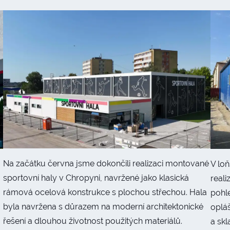
Na začátku června jsme dokončili realizaci montované
V lo
sportovní haly v Chropyni, navržené jako klasická
reali
rámová ocelová konstrukce s plochou střechou. Hala
pohl
byla navržena s důrazem na moderní architektonické
opláš
řešení a dlouhou životnost použitých materiálů.
a sk