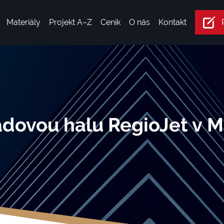
Materiály
Projekt A–Z
Ceník
O nás
Kontakt
adovou halu RegioJet v M