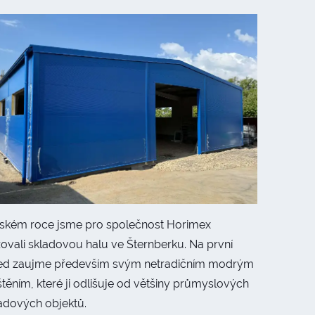
ňském roce jsme pro společnost Horimex
zovali skladovou halu ve Šternberku. Na první
ed zaujme především svým netradičním modrým
těním, které ji odlišuje od většiny průmyslových
ladových objektů.