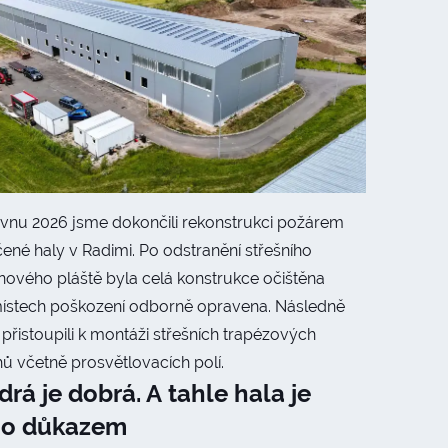
rvnu 2026 jsme dokončili rekonstrukci požárem
ené haly v Radimi. Po odstranění střešního
nového pláště byla celá konstrukce očištěna
místech poškození odborně opravena. Následně
přistoupili k montáži střešních trapézových
ů včetně prosvětlovacích polí.
rá je dobrá. A tahle hala je
ho důkazem