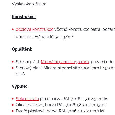
Výška okap: 6,5 m
Konstrukce:
ocelová konstrukce
včetně konstrukce patra, požárn
2
únosnost FV panelů 50 kg/m
Opláštění:
Střešní plášť:
Minerální panel tl.150 mm
, požární odo
Stěnový plášť: Minerální panel šíře 1000 mm tl.150
1028
Výplně:
Sekční vrata
plná, barva RAL 7016 2,5 x 2,5 m 1ks
Okna plastové, barva RAL 7016 1,8 x 1,2 m 13 ks
Dveře plastové, barva RAL 7016 1,1 x 2,1 m 1 ks