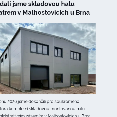
dali jsme skladovou halu
atrem v Malhostovicích u Brna
bnu 2026 jsme dokončili pro soukromého
stora kompletní skladovou montovanou halu
ministrativním zázemím v Malhostovicích u Brna.