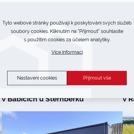
Tyto webové stránky používají k poskytování svých služeb
soubory cookies. Kliknutím na "Přijmout" souhlasíte
s použitím cookies za účelem analytiky.
Více informací
Nastavení cookies
Přijmout vše
Předali jsme zateplenou halu
Dok
v Babicích u Šternberku
v 