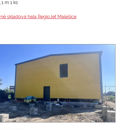
,1 m 1 ks
vně skladová hala RegioJet Malešice
.