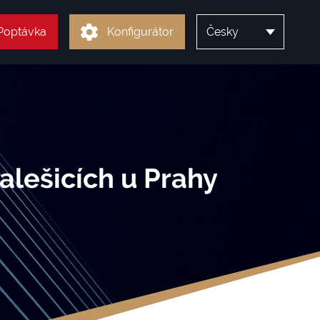
Poptávka
Konfigurátor
Česky
alešicích u Prahy