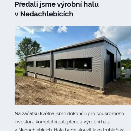
Předali jsme výrobní halu
v Nedachlebicích
Na začátku května jsme dokončili pro soukromého
investora kompletní zateplenou výrobní halu
v Nedachlebicích. Hala bude sloužit jako truhlářská