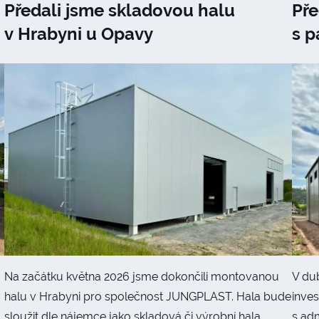
Předali jsme skladovou halu
Pře
v Hrabyni u Opavy
s p
Na začátku května 2026 jsme dokončili montovanou
V du
halu v Hrabyni pro společnost JUNGPLAST. Hala bude
inve
sloužit dle nájemce jako skladová či výrobní hala
s ad