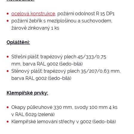
ocelová konstrukce
, požární odolnost R 15 DP1
požární žebřík s meziplošinou a suchovodem,
žárově zinkovaný 1 ks
Opláštění:
Střešní plášť: trapézový plech 45/333/0,75
mm, barva RAL 9002 (šedo-bílá)
Stěnový plášť: trapézový plech 35/207/0,63 mm,
barva RAL 9002 (šedo-bílá)
Klempířské prvky:
Okapy půlkruhové 330 mm, svody 100 mm 4 ks
v RAL 6029 (zelená)
Klempířské lemování střechy v 9002 (šedo-bílá)