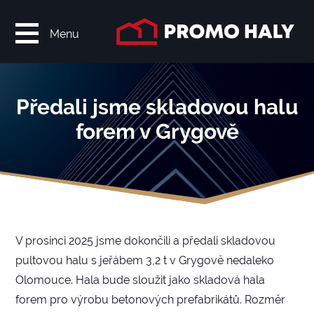
Menu
Předali jsme skladovou halu
forem v Grygově
V prosinci 2025 jsme dokončili a předali skladovou
pultovou halu s jeřábem 3,2 t v Grygově nedaleko
Olomouce. Hala bude sloužit jako skladová hala
forem pro výrobu betonových prefabrikátů. Rozměr