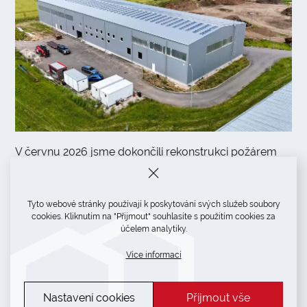
V červnu 2026 jsme dokončili rekonstrukci požárem
poničené haly v Radimi. Po odstranění střešního
a stěnového pláště byla celá konstrukce očištěna
Tyto webové stránky používají k poskytování svých služeb soubory
a v místech poškození odborně opravena. Následně
cookies. Kliknutím na "Přijmout" souhlasíte s použitím cookies za
jsme přistoupili k montáži střešních trapézových
účelem analytiky.
plechů včetně prosvětlovacích polí.
Více informací
Předali jsme výrobní halu v Karviné
Nastavení cookies
Přijmout vše