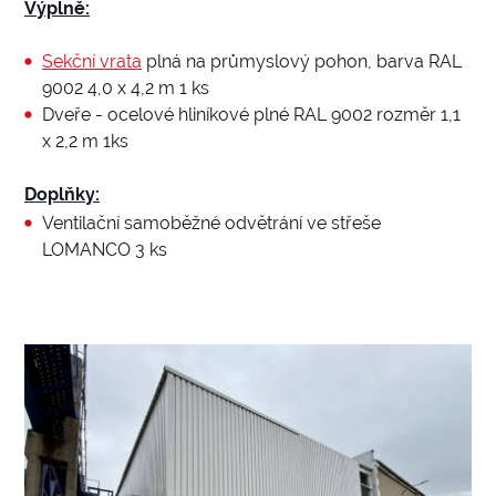
Výplně:
Sekční vrata
plná na průmyslový pohon, barva RAL
9002 4,0 x 4,2 m 1 ks
Dveře - ocelové hliníkové plné RAL 9002 rozměr 1,1
x 2,2 m 1ks
Doplňky:
Ventilační samoběžné odvětrání ve střeše
LOMANCO 3 ks