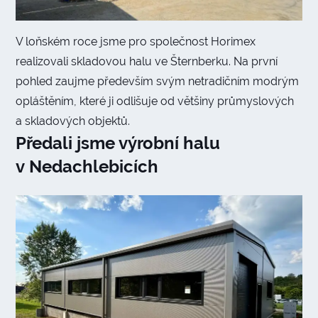
V loňském roce jsme pro společnost Horimex
realizovali skladovou halu ve Šternberku. Na první
pohled zaujme především svým netradičním modrým
opláštěním, které ji odlišuje od většiny průmyslových
a skladových objektů.
Předali jsme výrobní halu
v Nedachlebicích