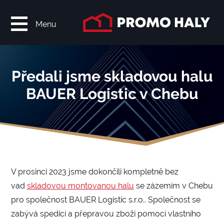
Menu
Předali jsme skladovou halu
BAUER Logistic v Chebu
V prosinci 2023 jsme dokončili kompletně bez
vad
skladovou montovanou halu
se zázemím v Chebu
pro společnost BAUER Logistic s.r.o.. Společnost se
zabývá spedicí a přepravou zboží pomocí vlastního