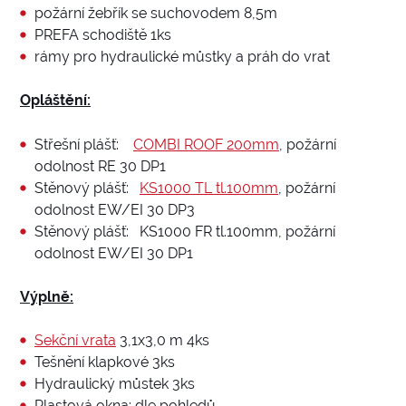
požární žebřík se suchovodem 8,5m
PREFA schodiště 1ks
rámy pro hydraulické můstky a práh do vrat
Opláštění:
Střešní plášť:
COMBI ROOF 200mm
, požární
odolnost RE 30 DP1
Stěnový plášť:
KS1000 TL tl.100mm
, požární
odolnost EW/EI 30 DP3
Stěnový plášť: KS1000 FR tl.100mm, požární
odolnost EW/EI 30 DP1
Výplně:
Sekční vrata
3,1x3,0 m 4ks
Tešnění klapkové 3ks
Hydraulický můstek 3ks
Plastová okna: dle pohledů