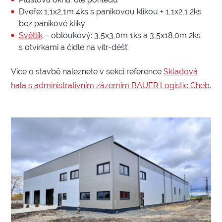
Dveře: 1,1x2,1m 4ks s panikovou klikou + 1,1x2,1 2ks
bez panikové kliky
Světlík
– obloukový: 3,5x3,0m 1ks a 3,5x18,0m 2ks
s otvírkami a čidle na vítr-déšť.
Více o stavbě naleznete v sekci reference
Skladová
hala s administrativním zázemím BAUER Logistic Cheb
.