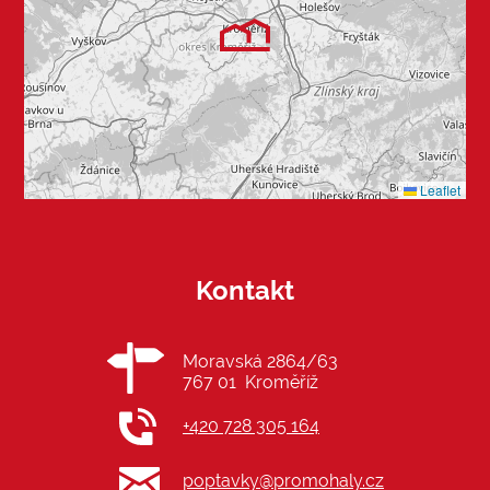
Leaflet
Kontakt
Moravská 2864/63
767 01 Kroměříž
+420 728 305 164
poptavky@promohaly.cz