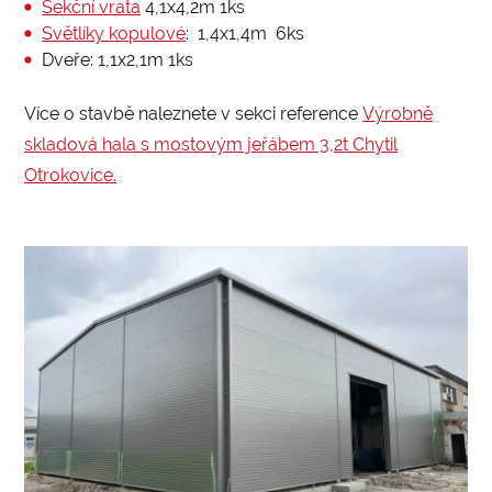
Sekční vrata
4,1x4,2m 1ks
Světlíky kopulové
: 1,4x1,4m 6ks
Dveře: 1,1x2,1m 1ks
Více o stavbě naleznete v sekci reference
Výrobně
skladová hala s mostovým jeřábem 3,2t Chytil
Otrokovice.