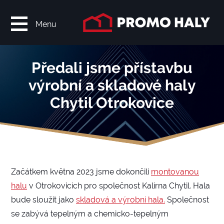
Menu
Předali jsme přístavbu
výrobní a skladové haly
Chytil Otrokovice
Začátkem května 2023 jsme dokončili
montovanou
halu
v Otrokovicích pro společnost Kalírna Chytil. Hala
bude sloužit jako
skladová a výrobní hala.
Společnost
se zabývá tepelným a chemicko-tepelným