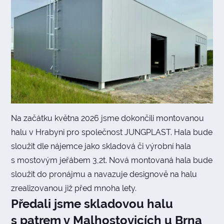
Na začátku května 2026 jsme dokončili montovanou
halu v Hrabyni pro společnost JUNGPLAST. Hala bude
sloužit dle nájemce jako skladová či výrobní hala
s mostovým jeřábem 3,2t. Nová montovaná hala bude
sloužit do pronájmu a navazuje designově na halu
zrealizovanou již před mnoha lety.
Předali jsme skladovou halu
s patrem v Malhostovicích u Brna