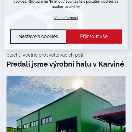
cookies. Kliknutím na "Přijmout" souhlasíte s použitím cookies za
účelem analytiky.
V červnu 2026 jsme dokončili rekonstrukci požárem
Více informací
poničené haly v Radimi. Po odstranění střešního
a stěnového pláště byla celá konstrukce očištěna
Nastavení cookies
Přijmout vše
a v místech poškození odborně opravena. Následně
jsme přistoupili k montáži střešních trapézových
plechů včetně prosvětlovacích polí.
Předali jsme výrobní halu v Karviné