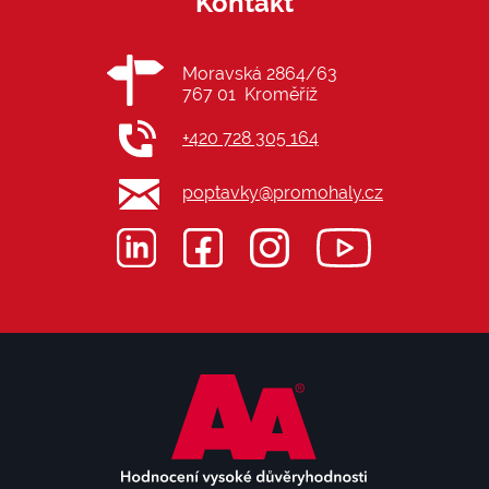
Kontakt
Moravská 2864/63
767 01 Kroměříž
+420 728 305 164
poptavky@promohaly.cz