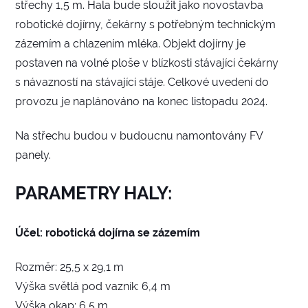
střechy 1,5 m. Hala bude sloužit jako novostavba
robotické dojírny, čekárny s potřebným technickým
zázemím a chlazením mléka. Objekt dojírny je
postaven na volné ploše v blízkosti stávající čekárny
s návazností na stávající stáje. Celkové uvedení do
provozu je naplánováno na konec listopadu 2024.
Na střechu budou v budoucnu namontovány FV
panely.
PARAMETRY HALY:
Účel: robotická dojírna se zázemím
Rozměr: 25,5 x 29,1 m
Výška světlá pod vazník: 6,4 m
Výška okap: 6,5 m