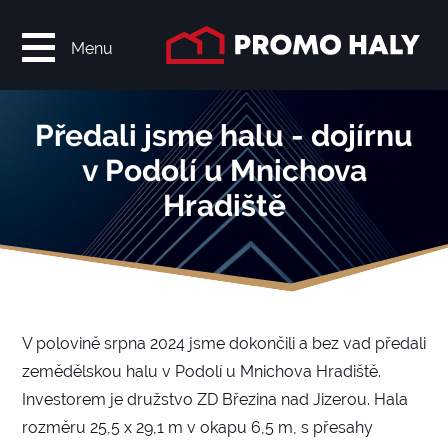
Menu
Předali jsme halu - dojírnu
v Podolí u Mnichova
Hradiště
V polovině srpna 2024 jsme dokončili a bez vad předali
zemědělskou halu v Podolí u Mnichova Hradiště.
Investorem je družstvo ZD Březina nad Jizerou. Hala
rozměru 25,5 x 29,1 m v okapu 6,5 m, s přesahy