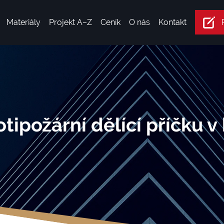
Materiály
Projekt A–Z
Ceník
O nás
Kontakt
otipožární dělící příčku v