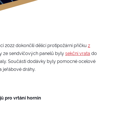
ci 2022 dokončili dělící protipožární příčku
z
íčky ze sendvičových panelů byly
sekční vrata
do
haly. Součástí dodávky byly pomocné ocelové
a jeřábové dráhy.
ů pro vrtání hornin