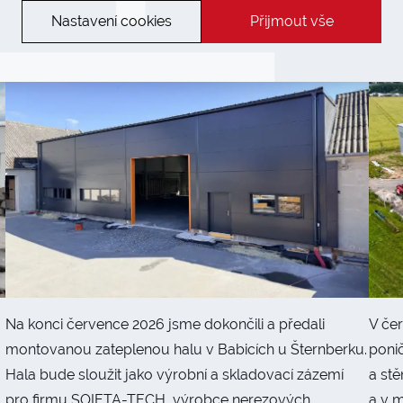
v Babicích u Šternberku
v 
Nastavení cookies
Přijmout vše
Na konci července 2026 jsme dokončili a předali
V če
montovanou zateplenou halu v Babicích u Šternberku.
ponič
Hala bude sloužit jako výrobní a skladovací zázemí
a stě
pro firmu SOIETA-TECH, výrobce nerezových
a v 