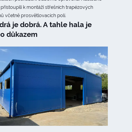
přistoupili k montáži střešních trapézových
ů včetně prosvětlovacích polí.
rá je dobrá. A tahle hala je
ho důkazem