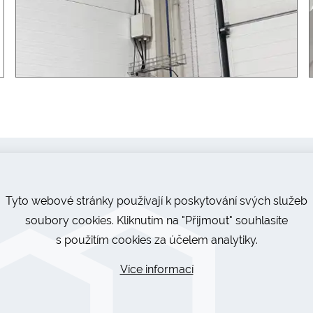
Tyto webové stránky používají k poskytování svých služeb
soubory cookies. Kliknutím na "Přijmout" souhlasíte
s použitím cookies za účelem analytiky.
Více informací
Předali jsme zateplenou halu
Dok