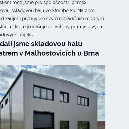
ňském roce jsme pro společnost Horimex
zovali skladovou halu ve Šternberku. Na první
ed zaujme především svým netradičním modrým
těním, které ji odlišuje od většiny průmyslových
ladových objektů.
dali jsme skladovou halu
atrem v Malhostovicích u Brna