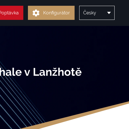
Poptávka
Konfigurátor
Česky
 hale v Lanžhotě