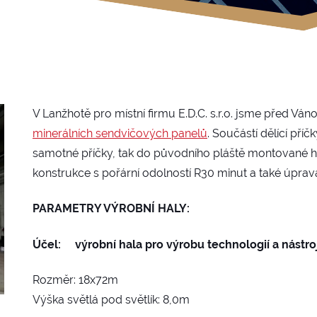
V Lanžhotě pro místní firmu E.D.C. s.r.o. jsme před Váno
minerálních sendvičových panelů
. Součástí dělící př
samotné příčky, tak do původního pláště montované 
konstrukce s pořární odolností R30 minut a také úprav
PARAMETRY VÝROBNÍ HALY:
Účel: výrobní hala pro výrobu technologií a nástroj
Rozměr: 18x72m
Výška světlá pod světlík: 8,0m