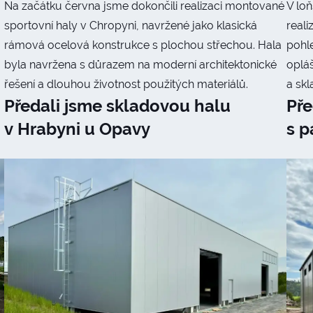
Na začátku června jsme dokončili realizaci montované
V lo
sportovní haly v Chropyni, navržené jako klasická
reali
rámová ocelová konstrukce s plochou střechou. Hala
pohl
byla navržena s důrazem na moderní architektonické
opláš
řešení a dlouhou životnost použitých materiálů.
a sk
Předali jsme skladovou halu
Pře
v Hrabyni u Opavy
s p