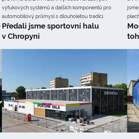
výfukových systémů a dalších komponentů pro
jsme 
automobilový průmysl s dlouholetou tradicí.
plech
é
Předali jsme sportovní halu
Mod
v Chropyni
to