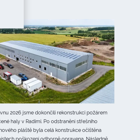
Radimy
rvnu 2026 jsme dokončili rekonstrukci požárem
ené haly v Radimi. Po odstranění střešního
nového pláště byla celá konstrukce očištěna
místech poškození odborně opravena. Následně