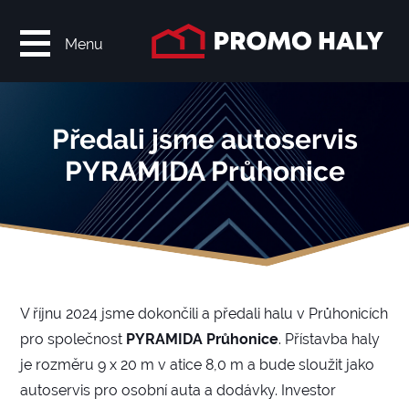
Menu
Předali jsme autoservis
PYRAMIDA Průhonice
V říjnu 2024 jsme dokončili a předali halu v Průhonicích
pro společnost
PYRAMIDA Průhonice
. Přístavba haly
je rozměru 9 x 20 m v atice 8,0 m a bude sloužit jako
autoservis pro osobní auta a dodávky. Investor