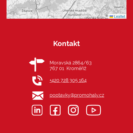
Leaflet
Kontakt
Moravská 2864/63
767 01 Kroměříž
+420 728 305 164
poptavky@promohaly.cz