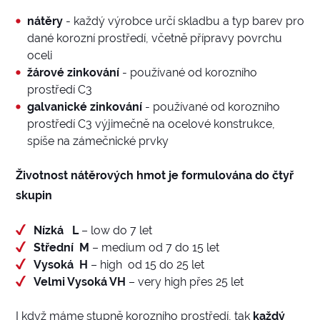
nátěry
- každý výrobce určí skladbu a typ barev pro
dané korozní prostředí, včetně přípravy povrchu
oceli
žárové zinkování
- používané od korozního
prostředí C3
galvanické zinkování
- používané od korozního
prostředí C3 výjimečně na ocelové konstrukce,
spíše na zámečnické prvky
Životnost nátěrových hmot je formulována do čtyř
skupin
Nízká L
– low do 7 let
Střední M
– medium od 7 do 15 let
Vysoká H
– high od 15 do 25 let
Velmi Vysoká VH
– very high přes 25 let
I když máme stupně korozního prostředí, tak
každý