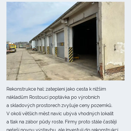
Rekonstrukce hal: zateplení jako cesta k nižším
nákladům Rostoucí poptávka po výrobních
a skladových prostorech zvyšuje ceny pozemků.
V okolí větších měst navíc ubývá vhodných lokalit
a tlak na zábor půdy roste. Firmy proto stále častěji
neřeší novou výstavbu, ale investují do rekonstrukcí