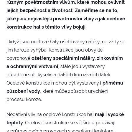
různým povětrnostním vlivům, které mohou ovlivnit
jejich bezpečnost a životnost. Zaměříme se na to,
jaké jsou nejčastější povětrnostní vlivy a jak ocelové
konstrukce hal s těmito vlivy bojují.
I když jsou ocelové haly ošetřovány nátěry, ne vždy se
jim koroze vyhýbá. Konstrukce jsou obvykle
povrchově
ošetřeny speciálními nátěry, zinkováním
a ochrannými vrstvami
, stále jsou vystaveny
působení solí, kyselin a dalších korozivních látek.
Ocelové konstrukce mohou být vystaveny
i přímému
působení vody
, které může způsobit urychlení
procesu koroze.
Negativní vliv na ocelové konstrukce hal
mají i vysoké
teploty
. Ocelové konstrukce se většinou používají
v průmyslových provozech s vysokými teplotami,