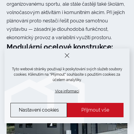
organizovanému sportu, ale stále častěji také školám,
volnočasovým aktivitám i komunitním akcím. Při jejich
plánování proto nestačí řešit pouze samotnou
výstavbu — zásadní je dlouhodobá funkčnost,
ekonomický provoz a variabilní využití prostoru.
Modulární ocelové konstrukce:
chytrý přístup k moderní výstavbě
Tyto webové stránky používají k poskytování svých služeb soubory
cookies. Kliknutím na "Přijmout" souhlasíte s použitím cookies za
účelem analytiky.
Více informací
Nastavení cookies
Přijmout vše